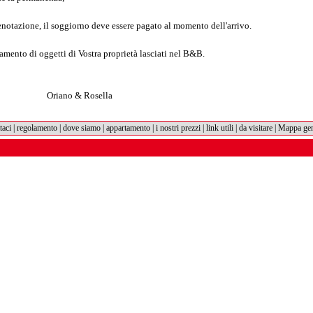
;
enotazione, il soggiorno deve essere pagato al momento dell'arrivo.
amento di oggetti di Vostra proprietà lasciati nel B&B.
sella
taci
|
regolamento
|
dove siamo
|
appartamento
|
i nostri prezzi
|
link utili
|
da visitare
|
Mappa gene