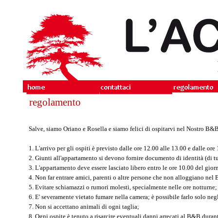
regolamento
Salve, siamo Oriano e Rosella e siamo felici di ospitarvi nel Nostro B&B.
1. L'arrivo per gli ospiti è previsto dalle ore 12.00 alle 13.00 e dalle ore
2. Giunti all'appartamento si devono fornire documento di identità (di t
3. L'appartamento deve essere lasciato libero entro le ore 10.00 del gior
4. Non far entrare amici, parenti o altre persone che non alloggiano nel
5. Evitare schiamazzi o rumori molesti, specialmente nelle ore notturne;
6. E' severamente vietato fumare nella camera; è possibile farlo solo neg
7. Non si accettano animali di ogni taglia;
8. Ogni ospite è tenuto a risarcire eventuali danni arrecati al B&B dura